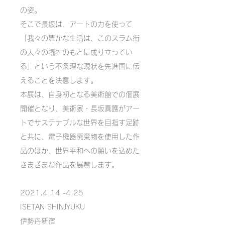
の姿。
そこで長坂は、アートの力を使って
「我々の豊かな生活は、このスラム街
の人々の犠牲のもとに成り立ってい
る」という不条理な現状を先進国に伝
えることを決意します。
本展は、自身初となる美術館での個展
開催となり、美術家・長坂真護がアー
トでサステナブルな世界を目指す足跡
と共に、電子機器廃棄物を使用した作
品のほか、世界平和への願いを込めた
さまざまな作品を展覧します。
2021.4.14 -4.25
ISETAN SHINJYUKU
伊勢丹新宿