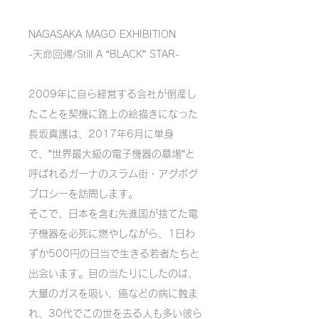
NAGASAKA MAGO EXHIBITION
-天命回帰/Still A “BLACK” STAR-
2009年に自ら経営する会社が倒産し
たことを契機に路上の絵描きになった
長坂真護は、2017年6月に単身
で、”世界最大級の電子機器の墓場”と
呼ばれるガーナのスラム街・アグボグ
ブロシーを訪問します。
そこで、日本を含む先進国が捨てた電
子機器を必死に燃やしながら、1日わ
ずか500円の日当で生きる若者たちと
出会います。目の当たりにしたのは、
大量のガスを吸い、癌などの病に蝕ま
れ、30代でこの世を去る人も多い彼ら