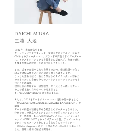
DAICHI MIURA
​三浦 大地
1983年 東京新宿生まれ
ファッションやグラフィック、空間などのデザイン、広告や
CMなどのディレクション、ブランドや商品などのプロデュー
ス、イラストレーションなど肩書きに捉われず、自身の感性
を様々な作品に投影し世に送り出してきました。
また、近年では様々な旅や自然との対峙、環境問題への取り
組みや地域活性など社会活動にも力を入れています。
こうした活動を経て「新たな気付きのタイミング」が訪れた
のをきっかけに自身の中でのアートクリエーションとの向き
合い方を再構築。
現代社会に存在する「固定観念」や「見えない枠」をアート
の力で解き放つための一つの考え方とし
て、“MODERATION”に辿り着きました。
そして、2022年アートクリエーション活動の第一歩として
「MODERATION DAICHI MIURA ART EXHIBITION」 を
開催。
アートが神聖な精神世界や自然界とのポータルとなるよう、
浄化や癒しの結晶であるクリスタルを使用したクリスタルア
ートや、代表作「Josie’s RUNWAY」のほか、 ハイジュエリ
ーメゾンCHAUMETとのコラボアート作品、ディズニーキャ
ラクターのモチーフを身にまとう女の子のキャラクター
「DiDi La Chignon」のアート作品など100点以上を展示しま
した。現在は各地で個展を開催中。