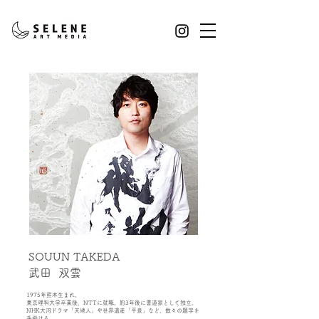
SOUUN TAKEDA
​武田 双雲
1975年熊本生まれ。
東京理科大学卒業後、NTTに就職。約3年後に書道家として独立。
NHK大河ドラマ「天地人」や世界遺産「平泉」など、数々の題字を
手掛ける。