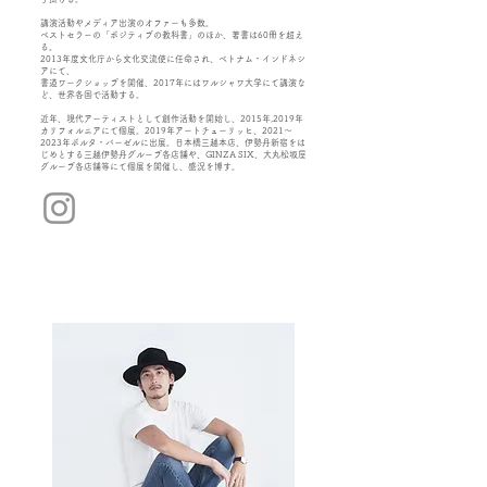
講演活動やメディア出演のオファーも多数。
ベストセラーの「ポジティブの教科書」のほか、著書は60冊を超え
る。
2013年度文化庁から文化交流使に任命され、ベトナム・インドネシ
アにて、
書道ワークショップを開催、2017年にはワルシャワ大学にて講演な
ど、世界各国で活動する。
近年、現代アーティストとして創作活動を開始し、2015年,2019年
カリフォルニアにて個展。2019年アートチューリッヒ、2021～
2023年ボルタ・バーゼルに出展。日本橋三越本店、伊勢丹新宿をは
じめとする三越伊勢丹グループ各店舗や、GINZA SIX、大丸松坂屋
グループ各店舗等にて個展を開催し、盛況を博す。